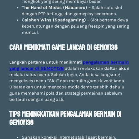
Tiongkok yang sering membayar besar.
The Hand of Midas (Habanero)
– Salah satu slot
dengan RTP tertinggi dan gameplay sederhana.
Caishen Wins (Spadegaming)
– Slot bertema dewa
keberuntungan dengan peluang freespin yang sering
muncul.
Cara Menikmati Game Lancar di GEMOY138
Langkah pertama untuk menikmati
pengalaman bermain
yang lancar di GEMOY138
adalah melakukan
daftar akun
melalui situs resmi. Setelah login, Anda bisa langsung
mengakses menu “Slot” dan memilih game favorit Anda.
Disarankan untuk mencoba mode demo terlebih dahulu
guna memahami pola dan strategi permainan sebelum
bertaruh dengan uang asli.
Tips Meningkatkan Pengalaman Bermain di
GEMOY138
Gunakan koneksi internet stabil saat bermain.