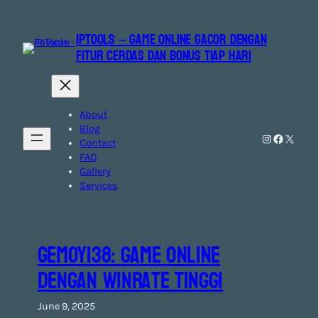
Skip
to
IPTOOLS – GAME ONLINE GACOR DENGAN
content
FITUR CERDAS DAN BONUS TIAP HARI
About
Blog
Instagram
Faceboo
X
Contact
FAQ
Gallery
Services
GEMOY138: Game Online
dengan Winrate Tinggi
June 9, 2025