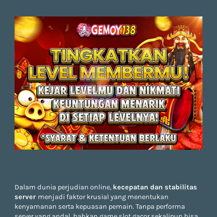
Dalam dunia perjudian online,
kecepatan dan stabilitas
server
menjadi faktor krusial yang menentukan
kenyamanan serta kepuasan pemain. Tanpa performa
server yang andal, bahkan game slot gacor sekalipun bisa