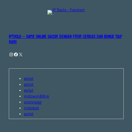
IPTOOLS – GAME ONLINE GACOR DENGAN FITUR CERDAS DAN BONUS TIAP
HARI
Instagram
Facebook
X
eslot
eslot
eslot
indowin88jp
slotvipgg
indobet
eslot
indobet
biroslot
indobet