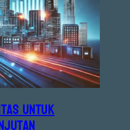
itas untuk
njutan