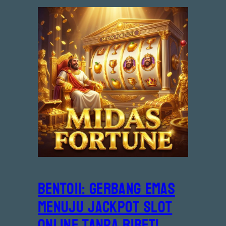
Bento11: Gerbang Emas
Menuju Jackpot Slot
Online Tanpa Ribet!