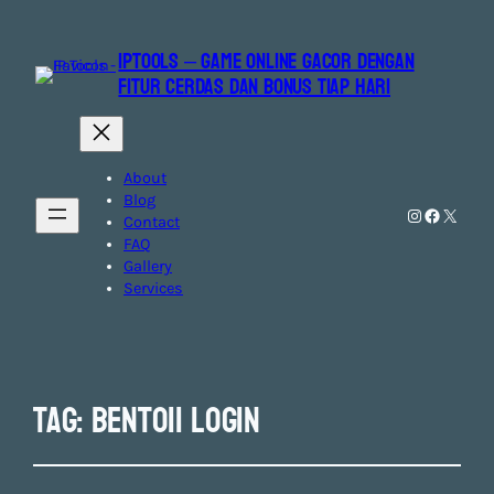
IPTOOLS – GAME ONLINE GACOR DENGAN
FITUR CERDAS DAN BONUS TIAP HARI
About
Blog
Instagram
Faceboo
X
Contact
FAQ
Gallery
Services
Tag:
bento11 login